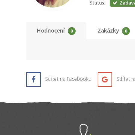
Zadav
Status:
Hodnocení
Zakázky
0
0
Sdílet na Facebooku
Sdílet 