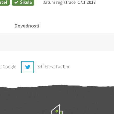
atel
Šikula
Datum registrace:
17.1.2018
Dovednosti
na Google
Sdílet na Twitteru