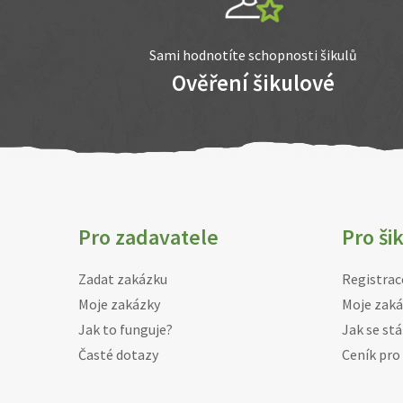
Sami hodnotíte schopnosti šikulů
Ověření šikulové
Pro zadavatele
Pro ši
Zadat zakázku
Registrac
Moje zakázky
Moje zaká
Jak to funguje?
Jak se stá
Časté dotazy
Ceník pro 