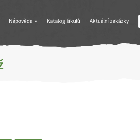
Nápověda
Katalog šikulů
Aktuální zakázky
ž
.