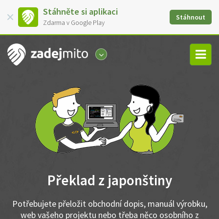
Stáhněte si aplikaci
Stáhnout
Zdarma v Google Play
Překlad z japonštiny
Potřebujete přeložit obchodní dopis, manuál výrobku,
web vašeho projektu nebo třeba něco osobního z