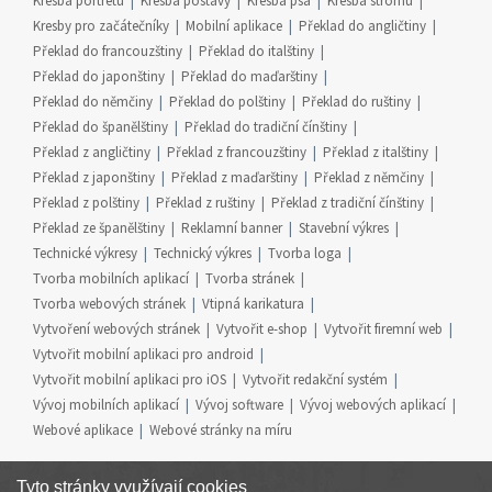
Kresba portrétu
Kresba postavy
Kresba psa
Kresba stromu
Kresby pro začátečníky
Mobilní aplikace
Překlad do angličtiny
Překlad do francouzštiny
Překlad do italštiny
Překlad do japonštiny
Překlad do maďarštiny
Překlad do němčiny
Překlad do polštiny
Překlad do ruštiny
Překlad do španělštiny
Překlad do tradiční čínštiny
Překlad z angličtiny
Překlad z francouzštiny
Překlad z italštiny
Překlad z japonštiny
Překlad z maďarštiny
Překlad z němčiny
Překlad z polštiny
Překlad z ruštiny
Překlad z tradiční čínštiny
Překlad ze španělštiny
Reklamní banner
Stavební výkres
Technické výkresy
Technický výkres
Tvorba loga
Tvorba mobilních aplikací
Tvorba stránek
Tvorba webových stránek
Vtipná karikatura
Vytvoření webových stránek
Vytvořit e-shop
Vytvořit firemní web
Vytvořit mobilní aplikaci pro android
Vytvořit mobilní aplikaci pro iOS
Vytvořit redakční systém
Vývoj mobilních aplikací
Vývoj software
Vývoj webových aplikací
Webové aplikace
Webové stránky na míru
Tyto stránky využívají cookies