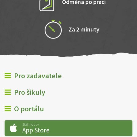
Odměna po práci
Za 2 minuty
Pro zadavatele
Pro šikuly
O portálu
Stáhnout v
App Store