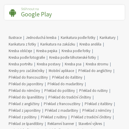
Stáhnout na
Google Play
Ilustrace
Jednoduchá kresba
Karikatura podle fotky
Karikatury
Karikatura z fotky
Karikatura na zakázku
Kresba anděla
Kresba obličeje
Kresba pejska
Kresba podle fotky
Kresba podle fotografie
Kresba podle těhotenské fotky
Kresba portrétu
Kresba postavy
Kresba psa
Kresba stromu
Kresby pro začátečníky
Mobilní aplikace
Překlad do angličtiny
Překlad do francouzštiny
Překlad do italštiny
Překlad do japonštiny
Překlad do maďarštiny
Překlad do němčiny
Překlad do polštiny
Překlad do ruštiny
Překlad do španělštiny
Překlad do tradiční čínštiny
Překlad z angličtiny
Překlad z francouzštiny
Překlad z italštiny
Překlad z japonštiny
Překlad z maďarštiny
Překlad z němčiny
Překlad z polštiny
Překlad z ruštiny
Překlad z tradiční čínštiny
Překlad ze španělštiny
Reklamní banner
Stavební výkres