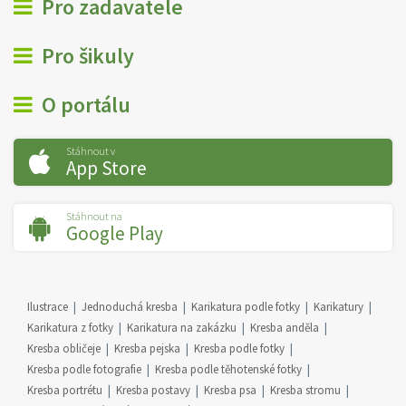
Pro zadavatele
Pro šikuly
O portálu
Stáhnout v
App Store
Stáhnout na
Google Play
Ilustrace
Jednoduchá kresba
Karikatura podle fotky
Karikatury
Karikatura z fotky
Karikatura na zakázku
Kresba anděla
Kresba obličeje
Kresba pejska
Kresba podle fotky
Kresba podle fotografie
Kresba podle těhotenské fotky
Kresba portrétu
Kresba postavy
Kresba psa
Kresba stromu