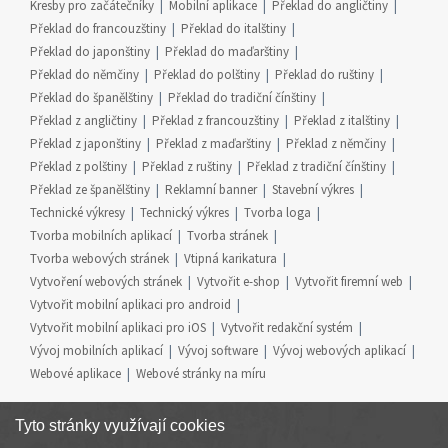
Kresby pro začátečníky
Mobilní aplikace
Překlad do angličtiny
Překlad do francouzštiny
Překlad do italštiny
Překlad do japonštiny
Překlad do maďarštiny
Překlad do němčiny
Překlad do polštiny
Překlad do ruštiny
Překlad do španělštiny
Překlad do tradiční čínštiny
Překlad z angličtiny
Překlad z francouzštiny
Překlad z italštiny
Překlad z japonštiny
Překlad z maďarštiny
Překlad z němčiny
Překlad z polštiny
Překlad z ruštiny
Překlad z tradiční čínštiny
Překlad ze španělštiny
Reklamní banner
Stavební výkres
Technické výkresy
Technický výkres
Tvorba loga
Tvorba mobilních aplikací
Tvorba stránek
Tvorba webových stránek
Vtipná karikatura
Vytvoření webových stránek
Vytvořit e-shop
Vytvořit firemní web
Vytvořit mobilní aplikaci pro android
Vytvořit mobilní aplikaci pro iOS
Vytvořit redakční systém
Vývoj mobilních aplikací
Vývoj software
Vývoj webových aplikací
Webové aplikace
Webové stránky na míru
Tyto stránky využívají cookies