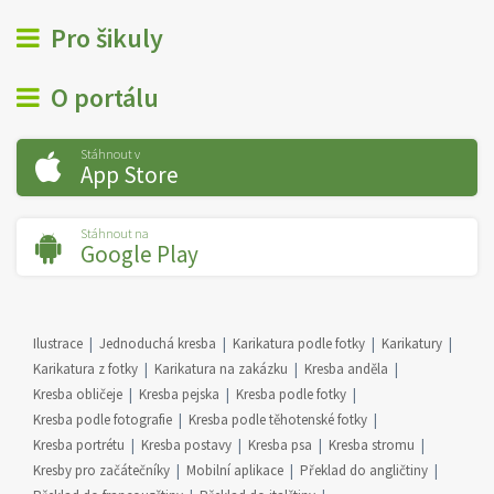
Pro šikuly
O portálu
Stáhnout v
App Store
Stáhnout na
Google Play
Ilustrace
Jednoduchá kresba
Karikatura podle fotky
Karikatury
Karikatura z fotky
Karikatura na zakázku
Kresba anděla
Kresba obličeje
Kresba pejska
Kresba podle fotky
Kresba podle fotografie
Kresba podle těhotenské fotky
Kresba portrétu
Kresba postavy
Kresba psa
Kresba stromu
Kresby pro začátečníky
Mobilní aplikace
Překlad do angličtiny