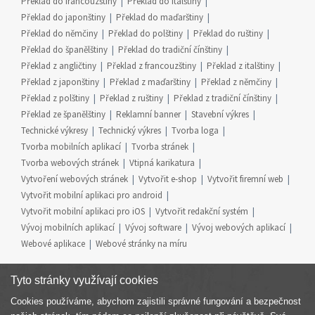
Překlad do francouzštiny
Překlad do italštiny
Překlad do japonštiny
Překlad do maďarštiny
Překlad do němčiny
Překlad do polštiny
Překlad do ruštiny
Překlad do španělštiny
Překlad do tradiční čínštiny
Překlad z angličtiny
Překlad z francouzštiny
Překlad z italštiny
Překlad z japonštiny
Překlad z maďarštiny
Překlad z němčiny
Překlad z polštiny
Překlad z ruštiny
Překlad z tradiční čínštiny
Překlad ze španělštiny
Reklamní banner
Stavební výkres
Technické výkresy
Technický výkres
Tvorba loga
Tvorba mobilních aplikací
Tvorba stránek
Tvorba webových stránek
Vtipná karikatura
Vytvoření webových stránek
Vytvořit e-shop
Vytvořit firemní web
Vytvořit mobilní aplikaci pro android
Vytvořit mobilní aplikaci pro iOS
Vytvořit redakční systém
Vývoj mobilních aplikací
Vývoj software
Vývoj webových aplikací
Webové aplikace
Webové stránky na míru
Tyto stránky využívají cookies
Cookies používáme, abychom zajistili správné fungování a bezpečnost