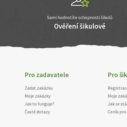
Sami hodnotíte schopnosti šikulů
Ověření šikulové
Pro zadavatele
Pro ši
Zadat zakázku
Registrac
Moje zakázky
Moje zaká
Jak to funguje?
Jak se stá
Časté dotazy
Ceník pro 