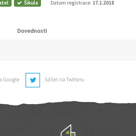
atel
Šikula
Datum registrace:
17.1.2018
Dovednosti
na Google
Sdílet na Twitteru