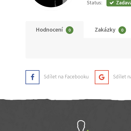
Zadav
Status:
Hodnocení
Zakázky
0
0
Sdílet na Facebooku
Sdílet 