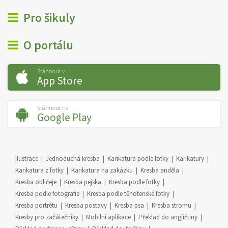
Pro šikuly
O portálu
Stáhnout v
App Store
Stáhnout na
Google Play
Ilustrace
Jednoduchá kresba
Karikatura podle fotky
Karikatury
Karikatura z fotky
Karikatura na zakázku
Kresba anděla
Kresba obličeje
Kresba pejska
Kresba podle fotky
Kresba podle fotografie
Kresba podle těhotenské fotky
Kresba portrétu
Kresba postavy
Kresba psa
Kresba stromu
Kresby pro začátečníky
Mobilní aplikace
Překlad do angličtiny