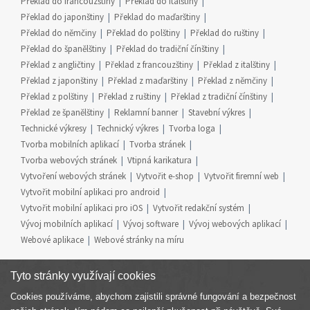
Překlad do francouzštiny
Překlad do italštiny
Překlad do japonštiny
Překlad do maďarštiny
Překlad do němčiny
Překlad do polštiny
Překlad do ruštiny
Překlad do španělštiny
Překlad do tradiční čínštiny
Překlad z angličtiny
Překlad z francouzštiny
Překlad z italštiny
Překlad z japonštiny
Překlad z maďarštiny
Překlad z němčiny
Překlad z polštiny
Překlad z ruštiny
Překlad z tradiční čínštiny
Překlad ze španělštiny
Reklamní banner
Stavební výkres
Technické výkresy
Technický výkres
Tvorba loga
Tvorba mobilních aplikací
Tvorba stránek
Tvorba webových stránek
Vtipná karikatura
Vytvoření webových stránek
Vytvořit e-shop
Vytvořit firemní web
Vytvořit mobilní aplikaci pro android
Vytvořit mobilní aplikaci pro iOS
Vytvořit redakční systém
Vývoj mobilních aplikací
Vývoj software
Vývoj webových aplikací
Webové aplikace
Webové stránky na míru
Tyto stránky využívají cookies
Cookies používáme, abychom zajistili správné fungování a bezpečnost