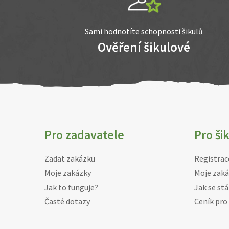
Sami hodnotíte schopnosti šikulů
Ověření šikulové
Pro zadavatele
Pro ši
Zadat zakázku
Registrac
Moje zakázky
Moje zaká
Jak to funguje?
Jak se stá
Časté dotazy
Ceník pro 