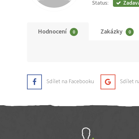
Zadav
Status:
Hodnocení
Zakázky
0
0
Sdílet na Facebooku
Sdílet 