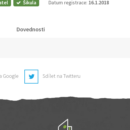
atel
Šikula
Datum registrace:
16.1.2018
Dovednosti
na Google
Sdílet na Twitteru