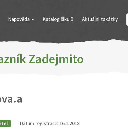
Nápověda
Katalog šikulů
Aktuální zakázky
azník Zadejmito
ova.a
atel
Datum registrace:
16.1.2018