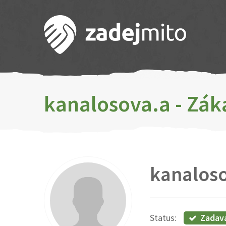
kanalosova.a - Zák
kanalos
Zadav
Status: