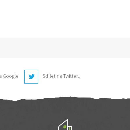
na Google
Sdílet na Twitteru