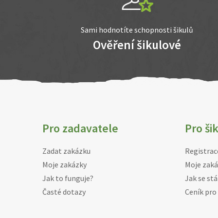
Sami hodnotíte schopnosti šikulů
Ověření šikulové
Pro zadavatele
Pro ši
Zadat zakázku
Registrac
Moje zakázky
Moje zaká
Jak to funguje?
Jak se stá
Časté dotazy
Ceník pro 