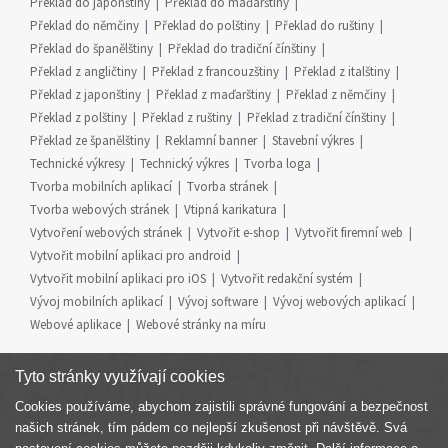
Překlad do japonštiny
Překlad do maďarštiny
Překlad do němčiny
Překlad do polštiny
Překlad do ruštiny
Překlad do španělštiny
Překlad do tradiční čínštiny
Překlad z angličtiny
Překlad z francouzštiny
Překlad z italštiny
Překlad z japonštiny
Překlad z maďarštiny
Překlad z němčiny
Překlad z polštiny
Překlad z ruštiny
Překlad z tradiční čínštiny
Překlad ze španělštiny
Reklamní banner
Stavební výkres
Technické výkresy
Technický výkres
Tvorba loga
Tvorba mobilních aplikací
Tvorba stránek
Tvorba webových stránek
Vtipná karikatura
Vytvoření webových stránek
Vytvořit e-shop
Vytvořit firemní web
Vytvořit mobilní aplikaci pro android
Vytvořit mobilní aplikaci pro iOS
Vytvořit redakční systém
Vývoj mobilních aplikací
Vývoj software
Vývoj webových aplikací
Webové aplikace
Webové stránky na míru
Tyto stránky využívají cookies
Cookies používáme, abychom zajistili správné fungování a bezpečnost
Součást skupiny
našich stránek, tím pádem co nejlepší zkušenost při návštěvě. Svá