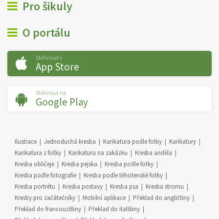
Pro šikuly
O portálu
Stáhnout v
App Store
Stáhnout na
Google Play
Ilustrace
Jednoduchá kresba
Karikatura podle fotky
Karikatury
Karikatura z fotky
Karikatura na zakázku
Kresba anděla
Kresba obličeje
Kresba pejska
Kresba podle fotky
Kresba podle fotografie
Kresba podle těhotenské fotky
Kresba portrétu
Kresba postavy
Kresba psa
Kresba stromu
Kresby pro začátečníky
Mobilní aplikace
Překlad do angličtiny
Překlad do francouzštiny
Překlad do italštiny