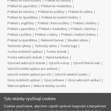
Překlad do francouzštiny
Překlad do italštiny
Překlad do japonštiny
Překlad do maďarštiny
Překlad do němčiny
Překlad do polštiny
Překlad do ruštiny
Překlad do španělštiny
Překlad do tradiční čínštiny
Překlad z angličtiny
Překlad z francouzštiny
Překlad z italštiny
Překlad z japonštiny
Překlad z maďarštiny
Překlad z němčiny
Překlad z polštiny
Překlad z ruštiny
Překlad z tradiční čínštiny
Překlad ze španělštiny
Reklamní banner
Stavební výkres
Technické výkresy
Technický výkres
Tvorba loga
Tvorba mobilních aplikací
Tvorba stránek
Tvorba webových stránek
Vtipná karikatura
Vytvoření webových stránek
Vytvořit e-shop
Vytvořit firemní web
Vytvořit mobilní aplikaci pro android
Vytvořit mobilní aplikaci pro iOS
Vytvořit redakční systém
Vývoj mobilních aplikací
Vývoj software
Vývoj webových aplikací
Webové aplikace
Webové stránky na míru
Tyto stránky využívají cookies
Cookies používáme, abychom zajistili správné fungování a bezpečnost