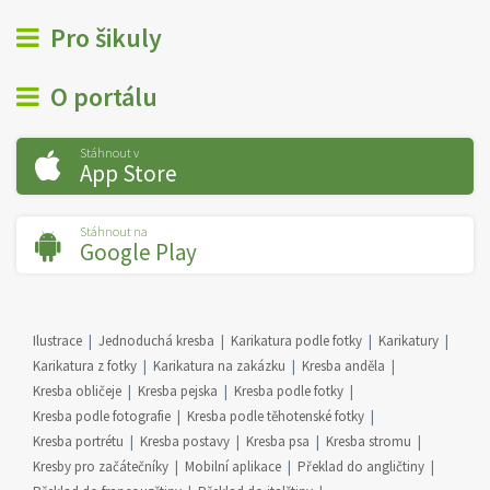
Pro šikuly
O portálu
Stáhnout v
App Store
Stáhnout na
Google Play
Ilustrace
Jednoduchá kresba
Karikatura podle fotky
Karikatury
Karikatura z fotky
Karikatura na zakázku
Kresba anděla
Kresba obličeje
Kresba pejska
Kresba podle fotky
Kresba podle fotografie
Kresba podle těhotenské fotky
Kresba portrétu
Kresba postavy
Kresba psa
Kresba stromu
Kresby pro začátečníky
Mobilní aplikace
Překlad do angličtiny