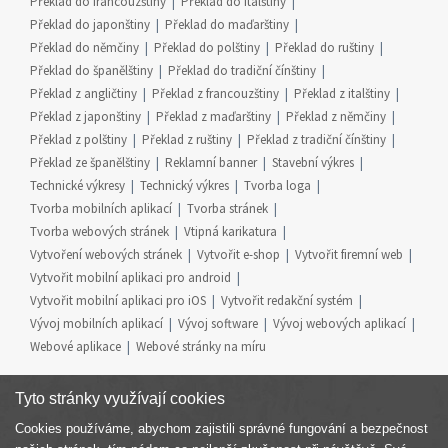
Překlad do francouzštiny
Překlad do italštiny
Překlad do japonštiny
Překlad do maďarštiny
Překlad do němčiny
Překlad do polštiny
Překlad do ruštiny
Překlad do španělštiny
Překlad do tradiční čínštiny
Překlad z angličtiny
Překlad z francouzštiny
Překlad z italštiny
Překlad z japonštiny
Překlad z maďarštiny
Překlad z němčiny
Překlad z polštiny
Překlad z ruštiny
Překlad z tradiční čínštiny
Překlad ze španělštiny
Reklamní banner
Stavební výkres
Technické výkresy
Technický výkres
Tvorba loga
Tvorba mobilních aplikací
Tvorba stránek
Tvorba webových stránek
Vtipná karikatura
Vytvoření webových stránek
Vytvořit e-shop
Vytvořit firemní web
Vytvořit mobilní aplikaci pro android
Vytvořit mobilní aplikaci pro iOS
Vytvořit redakční systém
Vývoj mobilních aplikací
Vývoj software
Vývoj webových aplikací
Webové aplikace
Webové stránky na míru
Tyto stránky využívají cookies
Cookies používáme, abychom zajistili správné fungování a bezpečnost