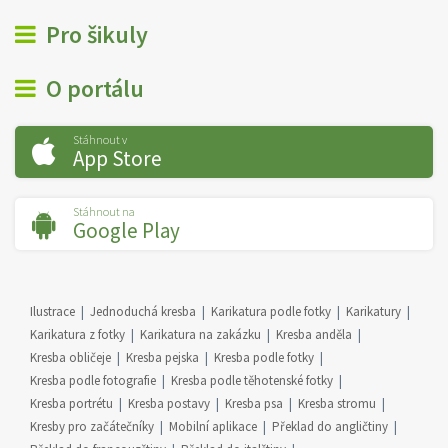
Pro šikuly
O portálu
Stáhnout v
App Store
Stáhnout na
Google Play
Ilustrace
Jednoduchá kresba
Karikatura podle fotky
Karikatury
Karikatura z fotky
Karikatura na zakázku
Kresba anděla
Kresba obličeje
Kresba pejska
Kresba podle fotky
Kresba podle fotografie
Kresba podle těhotenské fotky
Kresba portrétu
Kresba postavy
Kresba psa
Kresba stromu
Kresby pro začátečníky
Mobilní aplikace
Překlad do angličtiny