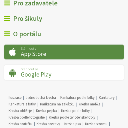
Pro zadavatele
Pro šikuly
O portálu
Stáhnout v
App Store
Stáhnout na
Google Play
Ilustrace
Jednoduchá kresba
Karikatura podle fotky
Karikatury
Karikatura z fotky
Karikatura na zakázku
Kresba anděla
Kresba obličeje
Kresba pejska
Kresba podle fotky
Kresba podle fotografie
Kresba podle těhotenské fotky
Kresba portrétu
Kresba postavy
Kresba psa
Kresba stromu