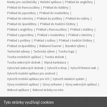
Kresby pro začátečníky
Mobilní aplikace
Překlad do angličtiny
Překlad do francouzštiny
Překlad do italštiny
Překlad do japonštiny
Překlad do maďarštiny
Překlad do němčiny
Překlad do polštiny
Překlad do ruštiny
Překlad do španělštiny
Překlad do tradiční čínštiny
Překlad z angličtiny
Překlad z francouzštiny
Překlad z italštiny
Překlad z japonštiny
Překlad z maďarštiny
Překlad z němčiny
Překlad z polštiny
Překlad z ruštiny
Překlad z tradiční čínštiny
Překlad ze španělštiny
Reklamní banner
Stavební výkres
Technické výkresy
Technický výkres
Tvorba loga
Tvorba mobilních aplikací
Tvorba stránek
Tvorba webových stránek
Vtipná karikatura
Vytvoření webových stránek
Vytvořit e-shop
Vytvořit firemní web
Vytvořit mobilní aplikaci pro android
Vytvořit mobilní aplikaci pro iOS
Vytvořit redakční systém
Vývoj mobilních aplikací
Vývoj software
Vývoj webových aplikací
Webové aplikace
Webové stránky na míru
Tyto stránky využívají cookies