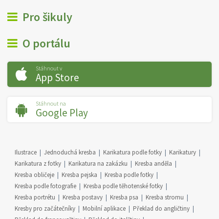
Pro šikuly
O portálu
Stáhnout v
App Store
Stáhnout na
Google Play
Ilustrace
Jednoduchá kresba
Karikatura podle fotky
Karikatury
Karikatura z fotky
Karikatura na zakázku
Kresba anděla
Kresba obličeje
Kresba pejska
Kresba podle fotky
Kresba podle fotografie
Kresba podle těhotenské fotky
Kresba portrétu
Kresba postavy
Kresba psa
Kresba stromu
Kresby pro začátečníky
Mobilní aplikace
Překlad do angličtiny