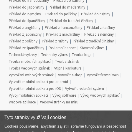
Překlad do francouzštiny
Překlad do italštiny
Překlad do japonštiny
Překlad do maďarštiny
Překlad do němčiny
Překlad do polštiny
Překlad do ruštiny
Překlad do španělštiny
Překlad do tradiční čínštiny
Překlad z angličtiny
Překlad z francouzštiny
Překlad z italštiny
Překlad z japonštiny
Překlad z maďarštiny
Překlad z němčiny
Překlad z polštiny
Překlad z ruštiny
Překlad z tradiční čínštiny
Překlad ze španělštiny
Reklamní banner
Stavební výkres
Technické výkresy
Technický výkres
Tvorba loga
Tvorba mobilních aplikací
Tvorba stránek
Tvorba webových stránek
Vtipná karikatura
Vytvoření webových stránek
Vytvořit e-shop
Vytvořit firemní web
Vytvořit mobilní aplikaci pro android
Vytvořit mobilní aplikaci pro iOS
Vytvořit redakční systém
Vývoj mobilních aplikací
Vývoj software
Vývoj webových aplikací
Webové aplikace
Webové stránky na míru
Tyto stránky využívají cookies
Cookies používáme, abychom zajistili správné fungování a bezpečnost