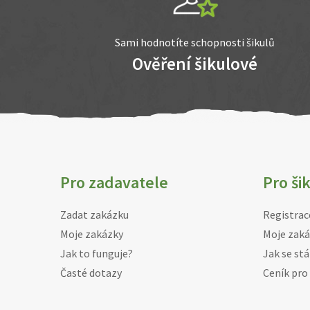
Sami hodnotíte schopnosti šikulů
Ověření šikulové
Pro zadavatele
Pro ši
Zadat zakázku
Registrac
Moje zakázky
Moje zaká
Jak to funguje?
Jak se stá
Časté dotazy
Ceník pro 