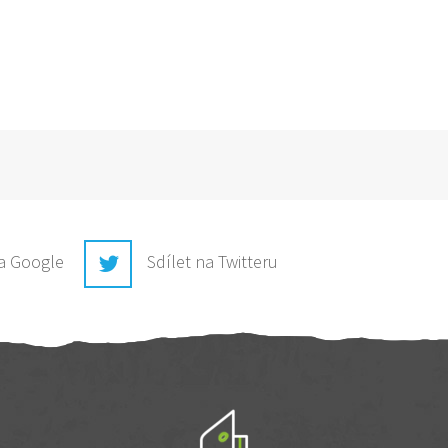
na Google
Sdílet na Twitteru