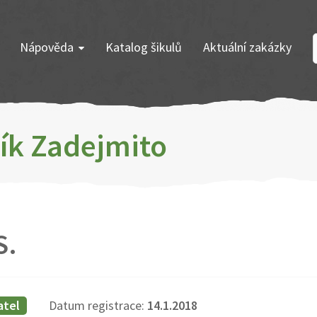
Nápověda
Katalog šikulů
Aktuální zakázky
ník Zadejmito
S.
atel
Datum registrace:
14.1.2018