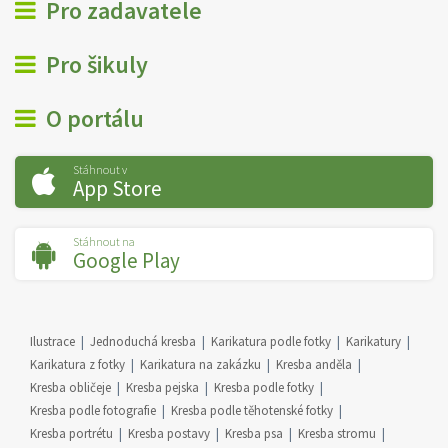
Pro zadavatele
Pro šikuly
O portálu
Stáhnout v
App Store
Stáhnout na
Google Play
Ilustrace
Jednoduchá kresba
Karikatura podle fotky
Karikatury
Karikatura z fotky
Karikatura na zakázku
Kresba anděla
Kresba obličeje
Kresba pejska
Kresba podle fotky
Kresba podle fotografie
Kresba podle těhotenské fotky
Kresba portrétu
Kresba postavy
Kresba psa
Kresba stromu