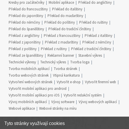
Kresby pro začátečníky
Mobilní aplikace
Překlad do angličtiny
Překlad do francouzštiny
Překlad do italštiny
Překlad do japonštiny
Překlad do maďarštiny
Překlad do němčiny
Překlad do polštiny
Překlad do ruštiny
Překlad do španělštiny
Překlad do tradiční čínštiny
Překlad z angličtiny
Překlad z francouzštiny
Překlad z italštiny
Překlad z japonštiny
Překlad z maďarštiny
Překlad z němčiny
Překlad z polštiny
Překlad z ruštiny
Překlad z tradiční čínštiny
Překlad ze španělštiny
Reklamní banner
Stavební výkres
Technické výkresy
Technický výkres
Tvorba loga
Tvorba mobilních aplikací
Tvorba stránek
Tvorba webových stránek
Vtipná karikatura
Vytvoření webových stránek
Vytvořit e-shop
Vytvořit firemní web
Vytvořit mobilní aplikaci pro android
Vytvořit mobilní aplikaci pro iOS
Vytvořit redakční systém
Vývoj mobilních aplikací
Vývoj software
Vývoj webových aplikací
Webové aplikace
Webové stránky na míru
Tyto stránky využívají cookies