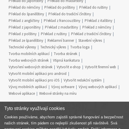
Překlad do japonštiny
Překlad do maďarštiny
Překlad do němčiny
Překlad do polštiny
Překlad do ruštiny
Překlad do španělštiny
Překlad do tradiční čínštiny
Překlad z angličtiny
Překlad z francouzštiny
Překlad z italštiny
Překlad z japonštiny
Překlad z maďarštiny
Překlad z němčiny
Překlad z polštiny
Překlad z ruštiny
Překlad z tradiční čínštiny
Překlad ze španělštiny
Reklamní banner
Stavební výkres
Technické výkresy
Technický výkres
Tvorba loga
Tvorba mobilních aplikací
Tvorba stránek
Tvorba webových stránek
Vtipná karikatura
Vytvoření webových stránek
Vytvořit e-shop
Vytvořit firemní web
Vytvořit mobilní aplikaci pro android
Vytvořit mobilní aplikaci pro iOS
Vytvořit redakční systém
Vývoj mobilních aplikací
Vývoj software
Vývoj webových aplikací
Webové aplikace
Webové stránky na míru
Tyto stránky využívají cookies
Cookies používáme, abychom zajistili správné fungování a bezpečnost
Součást skupiny
našich stránek, tím pádem co nejlepší zkušenost při návštěvě. Svá