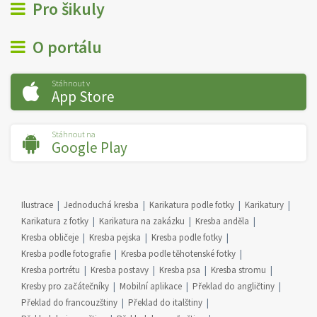
Pro šikuly
O portálu
Stáhnout v
App Store
Stáhnout na
Google Play
Ilustrace
Jednoduchá kresba
Karikatura podle fotky
Karikatury
Karikatura z fotky
Karikatura na zakázku
Kresba anděla
Kresba obličeje
Kresba pejska
Kresba podle fotky
Kresba podle fotografie
Kresba podle těhotenské fotky
Kresba portrétu
Kresba postavy
Kresba psa
Kresba stromu
Kresby pro začátečníky
Mobilní aplikace
Překlad do angličtiny
Překlad do francouzštiny
Překlad do italštiny