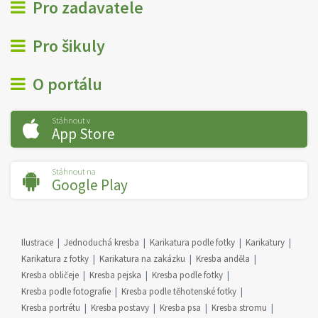
Pro zadavatele
Pro šikuly
O portálu
Stáhnout v
App Store
Stáhnout na
Google Play
Ilustrace
Jednoduchá kresba
Karikatura podle fotky
Karikatury
Karikatura z fotky
Karikatura na zakázku
Kresba anděla
Kresba obličeje
Kresba pejska
Kresba podle fotky
Kresba podle fotografie
Kresba podle těhotenské fotky
Kresba portrétu
Kresba postavy
Kresba psa
Kresba stromu