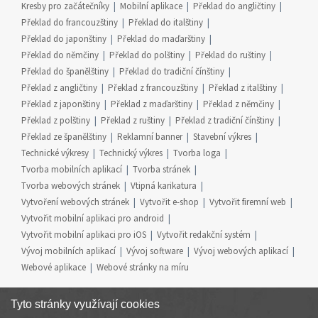
Kresby pro začátečníky
Mobilní aplikace
Překlad do angličtiny
Překlad do francouzštiny
Překlad do italštiny
Překlad do japonštiny
Překlad do maďarštiny
Překlad do němčiny
Překlad do polštiny
Překlad do ruštiny
Překlad do španělštiny
Překlad do tradiční čínštiny
Překlad z angličtiny
Překlad z francouzštiny
Překlad z italštiny
Překlad z japonštiny
Překlad z maďarštiny
Překlad z němčiny
Překlad z polštiny
Překlad z ruštiny
Překlad z tradiční čínštiny
Překlad ze španělštiny
Reklamní banner
Stavební výkres
Technické výkresy
Technický výkres
Tvorba loga
Tvorba mobilních aplikací
Tvorba stránek
Tvorba webových stránek
Vtipná karikatura
Vytvoření webových stránek
Vytvořit e-shop
Vytvořit firemní web
Vytvořit mobilní aplikaci pro android
Vytvořit mobilní aplikaci pro iOS
Vytvořit redakční systém
Vývoj mobilních aplikací
Vývoj software
Vývoj webových aplikací
Webové aplikace
Webové stránky na míru
Tyto stránky využívají cookies