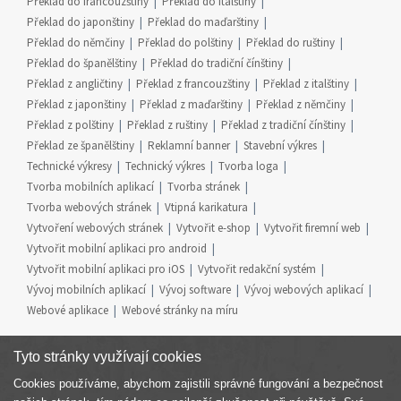
Překlad do francouzštiny
Překlad do italštiny
Překlad do japonštiny
Překlad do maďarštiny
Překlad do němčiny
Překlad do polštiny
Překlad do ruštiny
Překlad do španělštiny
Překlad do tradiční čínštiny
Překlad z angličtiny
Překlad z francouzštiny
Překlad z italštiny
Překlad z japonštiny
Překlad z maďarštiny
Překlad z němčiny
Překlad z polštiny
Překlad z ruštiny
Překlad z tradiční čínštiny
Překlad ze španělštiny
Reklamní banner
Stavební výkres
Technické výkresy
Technický výkres
Tvorba loga
Tvorba mobilních aplikací
Tvorba stránek
Tvorba webových stránek
Vtipná karikatura
Vytvoření webových stránek
Vytvořit e-shop
Vytvořit firemní web
Vytvořit mobilní aplikaci pro android
Vytvořit mobilní aplikaci pro iOS
Vytvořit redakční systém
Vývoj mobilních aplikací
Vývoj software
Vývoj webových aplikací
Webové aplikace
Webové stránky na míru
Tyto stránky využívají cookies
Cookies používáme, abychom zajistili správné fungování a bezpečnost