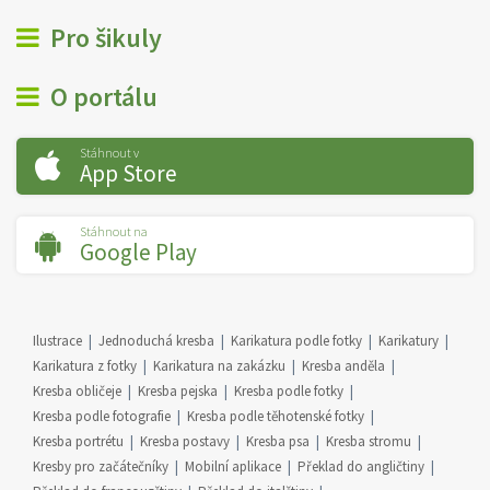
Pro šikuly
O portálu
Stáhnout v
App Store
Stáhnout na
Google Play
Ilustrace
Jednoduchá kresba
Karikatura podle fotky
Karikatury
Karikatura z fotky
Karikatura na zakázku
Kresba anděla
Kresba obličeje
Kresba pejska
Kresba podle fotky
Kresba podle fotografie
Kresba podle těhotenské fotky
Kresba portrétu
Kresba postavy
Kresba psa
Kresba stromu
Kresby pro začátečníky
Mobilní aplikace
Překlad do angličtiny