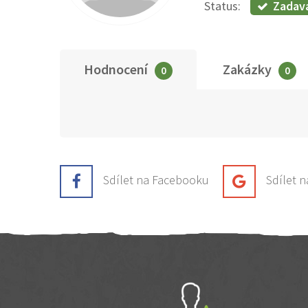
Zadav
Status:
Hodnocení
Zakázky
0
0
Sdílet na Facebooku
Sdílet 