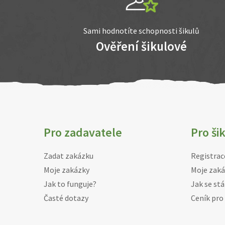
Sami hodnotíte schopnosti šikulů
Ověření šikulové
Pro zadavatele
Pro ši
Zadat zakázku
Registrac
Moje zakázky
Moje zaká
Jak to funguje?
Jak se stá
Časté dotazy
Ceník pro 