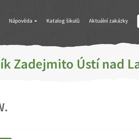
Nápověda
Katalog šikulů
Aktuální zakázky
ík Zadejmito Ústí nad 
W.