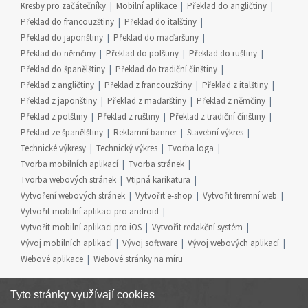
Kresby pro začátečníky
Mobilní aplikace
Překlad do angličtiny
Překlad do francouzštiny
Překlad do italštiny
Překlad do japonštiny
Překlad do maďarštiny
Překlad do němčiny
Překlad do polštiny
Překlad do ruštiny
Překlad do španělštiny
Překlad do tradiční čínštiny
Překlad z angličtiny
Překlad z francouzštiny
Překlad z italštiny
Překlad z japonštiny
Překlad z maďarštiny
Překlad z němčiny
Překlad z polštiny
Překlad z ruštiny
Překlad z tradiční čínštiny
Překlad ze španělštiny
Reklamní banner
Stavební výkres
Technické výkresy
Technický výkres
Tvorba loga
Tvorba mobilních aplikací
Tvorba stránek
Tvorba webových stránek
Vtipná karikatura
Vytvoření webových stránek
Vytvořit e-shop
Vytvořit firemní web
Vytvořit mobilní aplikaci pro android
Vytvořit mobilní aplikaci pro iOS
Vytvořit redakční systém
Vývoj mobilních aplikací
Vývoj software
Vývoj webových aplikací
Webové aplikace
Webové stránky na míru
Tyto stránky využívají cookies