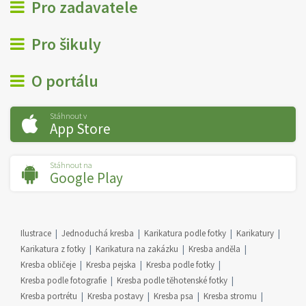
Pro zadavatele
Pro šikuly
O portálu
Stáhnout v
App Store
Stáhnout na
Google Play
Ilustrace
Jednoduchá kresba
Karikatura podle fotky
Karikatury
Karikatura z fotky
Karikatura na zakázku
Kresba anděla
Kresba obličeje
Kresba pejska
Kresba podle fotky
Kresba podle fotografie
Kresba podle těhotenské fotky
Kresba portrétu
Kresba postavy
Kresba psa
Kresba stromu