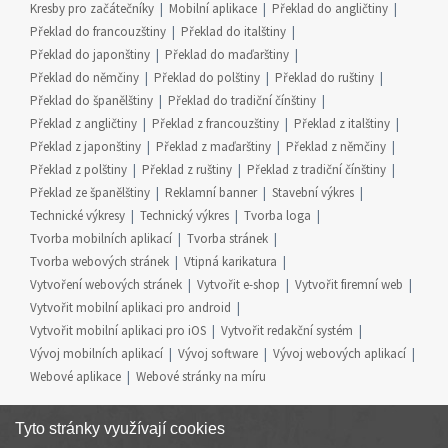
Kresby pro začátečníky
Mobilní aplikace
Překlad do angličtiny
Překlad do francouzštiny
Překlad do italštiny
Překlad do japonštiny
Překlad do maďarštiny
Překlad do němčiny
Překlad do polštiny
Překlad do ruštiny
Překlad do španělštiny
Překlad do tradiční čínštiny
Překlad z angličtiny
Překlad z francouzštiny
Překlad z italštiny
Překlad z japonštiny
Překlad z maďarštiny
Překlad z němčiny
Překlad z polštiny
Překlad z ruštiny
Překlad z tradiční čínštiny
Překlad ze španělštiny
Reklamní banner
Stavební výkres
Technické výkresy
Technický výkres
Tvorba loga
Tvorba mobilních aplikací
Tvorba stránek
Tvorba webových stránek
Vtipná karikatura
Vytvoření webových stránek
Vytvořit e-shop
Vytvořit firemní web
Vytvořit mobilní aplikaci pro android
Vytvořit mobilní aplikaci pro iOS
Vytvořit redakční systém
Vývoj mobilních aplikací
Vývoj software
Vývoj webových aplikací
Webové aplikace
Webové stránky na míru
Tyto stránky využívají cookies