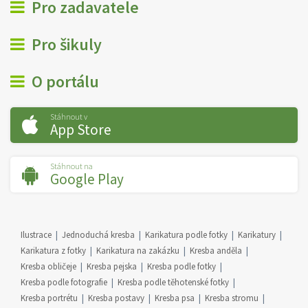
Pro zadavatele
Pro šikuly
O portálu
Stáhnout v
App Store
Stáhnout na
Google Play
Ilustrace
Jednoduchá kresba
Karikatura podle fotky
Karikatury
Karikatura z fotky
Karikatura na zakázku
Kresba anděla
Kresba obličeje
Kresba pejska
Kresba podle fotky
Kresba podle fotografie
Kresba podle těhotenské fotky
Kresba portrétu
Kresba postavy
Kresba psa
Kresba stromu