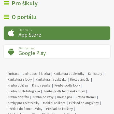
Pro šikuly
O portálu
Stáhnout v
App Store
Stáhnout na
Google Play
Ilustrace
Jednoduchá kresba
Karikatura podle fotky
Karikatury
Karikatura z fotky
Karikatura na zakázku
Kresba anděla
Kresba obličeje
Kresba pejska
Kresba podle fotky
Kresba podle fotografie
Kresba podle těhotenské fotky
Kresba portrétu
Kresba postavy
Kresba psa
Kresba stromu
Kresby pro začátečníky
Mobilní aplikace
Překlad do angličtiny
Překlad do francouzštiny
Překlad do italštiny