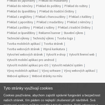
Překlad do japonštiny
Překlad do maďarštiny
Překlad do němčiny
Překlad do polštiny
Překlad do ruštiny
Překlad do španělštiny
Překlad do tradiční čínštiny
Překlad z angličtiny
Překlad z francouzštiny
Překlad z italštiny
Překlad z japonštiny
Překlad z maďarštiny
Překlad z němčiny
Překlad z polštiny
Překlad z ruštiny
Překlad z tradiční čínštiny
Překlad ze španělštiny
Reklamní banner
Stavební výkres
Technické výkresy
Technický výkres
Tvorba loga
Tvorba mobilních aplikací
Tvorba stránek
Tvorba webových stránek
Vtipná karikatura
Vytvoření webových stránek
Vytvořit e-shop
Vytvořit firemní web
Vytvořit mobilní aplikaci pro android
Vytvořit mobilní aplikaci pro iOS
Vytvořit redakční systém
Vývoj mobilních aplikací
Vývoj software
Vývoj webových aplikací
Webové aplikace
Webové stránky na míru
Tyto stránky využívají cookies
Cookies používáme, abychom zajistili správné fungování a bezpečnost
Součást skupiny
našich stránek, tím pádem co nejlepší zkušenost při návštěvě. Svá