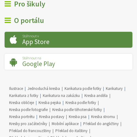
Pro šikuly
O portálu
Stáhnout v
App Store
Stáhnout na
Google Play
Ilustrace
Jednoduchá kresba
Karikatura podle fotky
Karikatury
Karikatura z fotky
Karikatura na zakázku
Kresba anděla
Kresba obličeje
Kresba pejska
Kresba podle fotky
Kresba podle fotografie
Kresba podle těhotenské fotky
Kresba portrétu
Kresba postavy
Kresba psa
Kresba stromu
Kresby pro začátečníky
Mobilní aplikace
Překlad do angličtiny
Překlad do francouzštiny
Překlad do italštiny