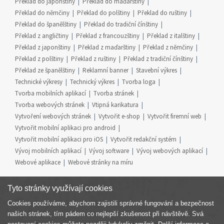
Překlad do japonštiny
Překlad do maďarštiny
Překlad do němčiny
Překlad do polštiny
Překlad do ruštiny
Překlad do španělštiny
Překlad do tradiční čínštiny
Překlad z angličtiny
Překlad z francouzštiny
Překlad z italštiny
Překlad z japonštiny
Překlad z maďarštiny
Překlad z němčiny
Překlad z polštiny
Překlad z ruštiny
Překlad z tradiční čínštiny
Překlad ze španělštiny
Reklamní banner
Stavební výkres
Technické výkresy
Technický výkres
Tvorba loga
Tvorba mobilních aplikací
Tvorba stránek
Tvorba webových stránek
Vtipná karikatura
Vytvoření webových stránek
Vytvořit e-shop
Vytvořit firemní web
Vytvořit mobilní aplikaci pro android
Vytvořit mobilní aplikaci pro iOS
Vytvořit redakční systém
Vývoj mobilních aplikací
Vývoj software
Vývoj webových aplikací
Webové aplikace
Webové stránky na míru
Tyto stránky využívají cookies
Cookies používáme, abychom zajistili správné fungování a bezpečnost
Součást skupiny
našich stránek, tím pádem co nejlepší zkušenost při návštěvě. Svá