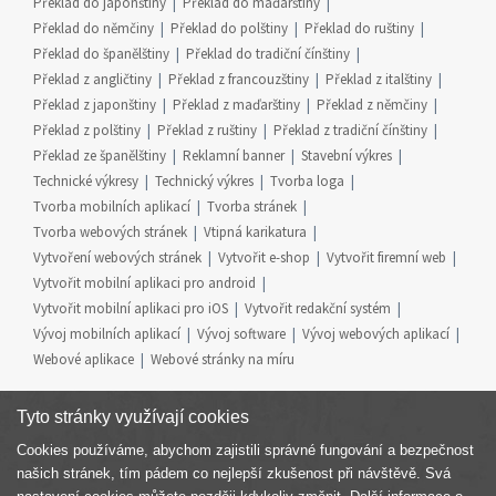
Překlad do japonštiny
Překlad do maďarštiny
Překlad do němčiny
Překlad do polštiny
Překlad do ruštiny
Překlad do španělštiny
Překlad do tradiční čínštiny
Překlad z angličtiny
Překlad z francouzštiny
Překlad z italštiny
Překlad z japonštiny
Překlad z maďarštiny
Překlad z němčiny
Překlad z polštiny
Překlad z ruštiny
Překlad z tradiční čínštiny
Překlad ze španělštiny
Reklamní banner
Stavební výkres
Technické výkresy
Technický výkres
Tvorba loga
Tvorba mobilních aplikací
Tvorba stránek
Tvorba webových stránek
Vtipná karikatura
Vytvoření webových stránek
Vytvořit e-shop
Vytvořit firemní web
Vytvořit mobilní aplikaci pro android
Vytvořit mobilní aplikaci pro iOS
Vytvořit redakční systém
Vývoj mobilních aplikací
Vývoj software
Vývoj webových aplikací
Webové aplikace
Webové stránky na míru
Tyto stránky využívají cookies
Cookies používáme, abychom zajistili správné fungování a bezpečnost
Součást skupiny
našich stránek, tím pádem co nejlepší zkušenost při návštěvě. Svá