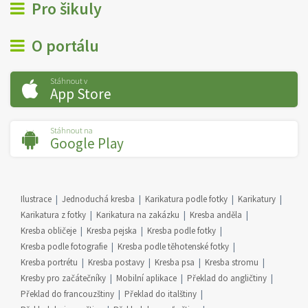
Pro šikuly
O portálu
Stáhnout v
App Store
Stáhnout na
Google Play
Ilustrace
Jednoduchá kresba
Karikatura podle fotky
Karikatury
Karikatura z fotky
Karikatura na zakázku
Kresba anděla
Kresba obličeje
Kresba pejska
Kresba podle fotky
Kresba podle fotografie
Kresba podle těhotenské fotky
Kresba portrétu
Kresba postavy
Kresba psa
Kresba stromu
Kresby pro začátečníky
Mobilní aplikace
Překlad do angličtiny
Překlad do francouzštiny
Překlad do italštiny