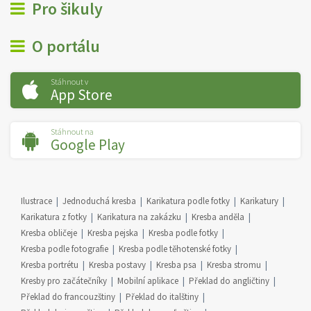
Pro šikuly
O portálu
Stáhnout v
App Store
Stáhnout na
Google Play
Ilustrace
Jednoduchá kresba
Karikatura podle fotky
Karikatury
Karikatura z fotky
Karikatura na zakázku
Kresba anděla
Kresba obličeje
Kresba pejska
Kresba podle fotky
Kresba podle fotografie
Kresba podle těhotenské fotky
Kresba portrétu
Kresba postavy
Kresba psa
Kresba stromu
Kresby pro začátečníky
Mobilní aplikace
Překlad do angličtiny
Překlad do francouzštiny
Překlad do italštiny