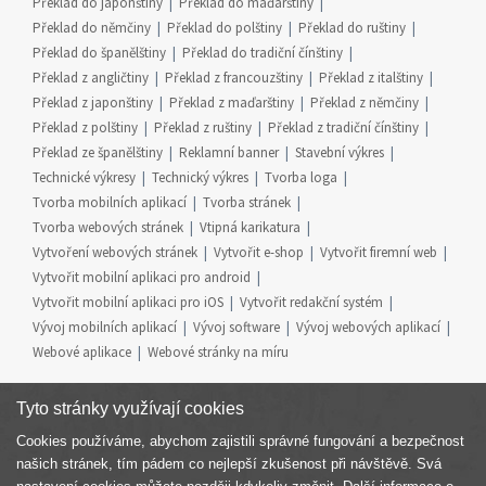
Překlad do japonštiny
Překlad do maďarštiny
Překlad do němčiny
Překlad do polštiny
Překlad do ruštiny
Překlad do španělštiny
Překlad do tradiční čínštiny
Překlad z angličtiny
Překlad z francouzštiny
Překlad z italštiny
Překlad z japonštiny
Překlad z maďarštiny
Překlad z němčiny
Překlad z polštiny
Překlad z ruštiny
Překlad z tradiční čínštiny
Překlad ze španělštiny
Reklamní banner
Stavební výkres
Technické výkresy
Technický výkres
Tvorba loga
Tvorba mobilních aplikací
Tvorba stránek
Tvorba webových stránek
Vtipná karikatura
Vytvoření webových stránek
Vytvořit e-shop
Vytvořit firemní web
Vytvořit mobilní aplikaci pro android
Vytvořit mobilní aplikaci pro iOS
Vytvořit redakční systém
Vývoj mobilních aplikací
Vývoj software
Vývoj webových aplikací
Webové aplikace
Webové stránky na míru
Tyto stránky využívají cookies
Cookies používáme, abychom zajistili správné fungování a bezpečnost
Součást skupiny
našich stránek, tím pádem co nejlepší zkušenost při návštěvě. Svá