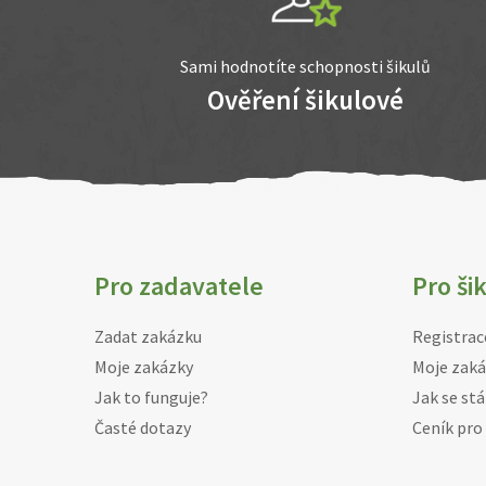
Sami hodnotíte schopnosti šikulů
Ověření šikulové
Pro zadavatele
Pro ši
Zadat zakázku
Registrac
Moje zakázky
Moje zaká
Jak to funguje?
Jak se stá
Časté dotazy
Ceník pro 