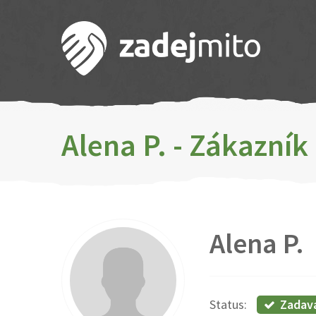
Alena P. - Zákazní
Alena P.
Zadav
Status: