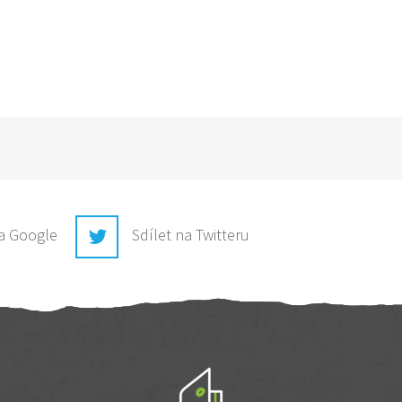
na Google
Sdílet na Twitteru