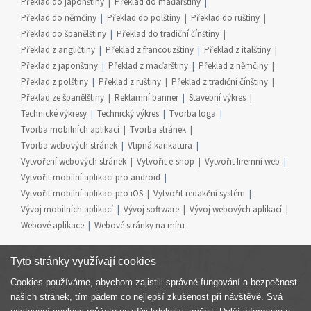
Překlad do japonštiny
Překlad do maďarštiny
Překlad do němčiny
Překlad do polštiny
Překlad do ruštiny
Překlad do španělštiny
Překlad do tradiční čínštiny
Překlad z angličtiny
Překlad z francouzštiny
Překlad z italštiny
Překlad z japonštiny
Překlad z maďarštiny
Překlad z němčiny
Překlad z polštiny
Překlad z ruštiny
Překlad z tradiční čínštiny
Překlad ze španělštiny
Reklamní banner
Stavební výkres
Technické výkresy
Technický výkres
Tvorba loga
Tvorba mobilních aplikací
Tvorba stránek
Tvorba webových stránek
Vtipná karikatura
Vytvoření webových stránek
Vytvořit e-shop
Vytvořit firemní web
Vytvořit mobilní aplikaci pro android
Vytvořit mobilní aplikaci pro iOS
Vytvořit redakční systém
Vývoj mobilních aplikací
Vývoj software
Vývoj webových aplikací
Webové aplikace
Webové stránky na míru
Tyto stránky využívají cookies
Cookies používáme, abychom zajistili správné fungování a bezpečnost
Součást skupiny
našich stránek, tím pádem co nejlepší zkušenost při návštěvě. Svá