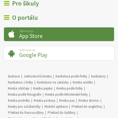
Pro šikuly
O portálu
Stáhnout v
App Store
Stáhnout na
Google Play
Ilustrace
Jednoduchá kresba
Karikatura podle fotky
Karikatury
Karikatura z fotky
Karikatura na zakázku
Kresba anděla
Kresba obličeje
Kresba pejska
Kresba podle fotky
Kresba podle fotografie
Kresba podle těhotenské fotky
Kresba portrétu
Kresba postavy
Kresba psa
Kresba stromu
Kresby pro začátečníky
Mobilní aplikace
Překlad do angličtiny
Překlad do francouzštiny
Překlad do italštiny