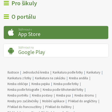
Pro šikuly
O portálu
Stáhnout v
App Store
Stáhnout na
Google Play
Ilustrace
Jednoduchá kresba
Karikatura podle fotky
Karikatury
Karikatura z fotky
Karikatura na zakázku
Kresba anděla
Kresba obličeje
Kresba pejska
Kresba podle fotky
Kresba podle fotografie
Kresba podle těhotenské fotky
Kresba portrétu
Kresba postavy
Kresba psa
Kresba stromu
Kresby pro začátečníky
Mobilní aplikace
Překlad do angličtiny
Překlad do francouzštiny
Překlad do italštiny