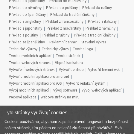
Překlad do japonštiny
Překlad do maďarštiny
Překlad do němčiny
Překlad do polštiny
Překlad do ruštiny
Překlad do španělštiny
Překlad do tradiční čínštiny
Překlad z angličtiny
Překlad z francouzštiny
Překlad z italštiny
Překlad z japonštiny
Překlad z maďarštiny
Překlad z němčiny
Překlad z polštiny
Překlad z ruštiny
Překlad z tradiční čínštiny
Překlad ze španělštiny
Reklamní banner
Stavební výkres
Technické výkresy
Technický výkres
Tvorba loga
Tvorba mobilních aplikací
Tvorba stránek
Tvorba webových stránek
Vtipná karikatura
Vytvoření webových stránek
Vytvořit e-shop
Vytvořit firemní web
Vytvořit mobilní aplikaci pro android
Vytvořit mobilní aplikaci pro iOS
Vytvořit redakční systém
Vývoj mobilních aplikací
Vývoj software
Vývoj webových aplikací
Webové aplikace
Webové stránky na míru
Tyto stránky využívají cookies
Cookies používáme, abychom zajistili správné fungování a bezpečnost
Součást skupiny
našich stránek, tím pádem co nejlepší zkušenost při návštěvě. Svá