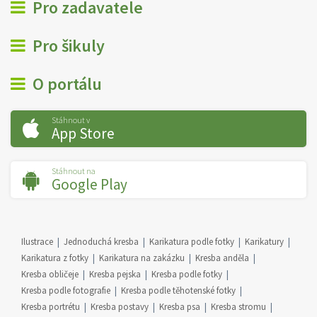
Pro zadavatele
Pro šikuly
O portálu
Stáhnout v
App Store
Stáhnout na
Google Play
Ilustrace
Jednoduchá kresba
Karikatura podle fotky
Karikatury
Karikatura z fotky
Karikatura na zakázku
Kresba anděla
Kresba obličeje
Kresba pejska
Kresba podle fotky
Kresba podle fotografie
Kresba podle těhotenské fotky
Kresba portrétu
Kresba postavy
Kresba psa
Kresba stromu