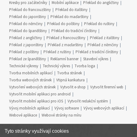
Kresby pro začátečníky
Mobilní aplikace
Překlad do angličtiny
Překlad do francouzštiny
Překlad do italštiny
Překlad do japonštiny
Překlad do maďarštiny
Překlad do němčiny
Překlad do polštiny
Překlad do ruštiny
Překlad do španělštiny
Překlad do tradiční čínštiny
Překlad z angličtiny
Překlad z francouzštiny
Překlad z italštiny
Překlad z japonštiny
Překlad z maďarštiny
Překlad z němčiny
Překlad z polštiny
Překlad z ruštiny
Překlad z tradiční čínštiny
Překlad ze španělštiny
Reklamní banner
Stavební výkres
Technické výkresy
Technický výkres
Tvorba loga
Tvorba mobilních aplikací
Tvorba stránek
Tvorba webových stránek
Vtipná karikatura
Vytvoření webových stránek
Vytvořit e-shop
Vytvořit firemní web
Vytvořit mobilní aplikaci pro android
Vytvořit mobilní aplikaci pro iOS
Vytvořit redakční systém
Vývoj mobilních aplikací
Vývoj software
Vývoj webových aplikací
Webové aplikace
Webové stránky na míru
Tyto stránky využívají cookies