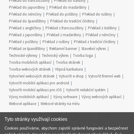
Překlad do francouzštiny
Překlad do italštiny
Překlad do japonštiny
Překlad do maďarštiny
Překlad do němčiny
Překlad do polštiny
Překlad do ruštiny
Překlad do španělštiny
Překlad do tradiční čínštiny
Překlad z angličtiny
Překlad z francouzštiny
Překlad z italštiny
Překlad z japonštiny
Překlad z maďarštiny
Překlad z němčiny
Překlad z polštiny
Překlad z ruštiny
Překlad z tradiční čínštiny
Překlad ze španělštiny
Reklamní banner
Stavební výkres
Technické výkresy
Technický výkres
Tvorba loga
Tvorba mobilních aplikací
Tvorba stránek
Tvorba webových stránek
Vtipná karikatura
Vytvoření webových stránek
Vytvořit e-shop
Vytvořit firemní web
Vytvořit mobilní aplikaci pro android
Vytvořit mobilní aplikaci pro iOS
Vytvořit redakční systém
Vývoj mobilních aplikací
Vývoj software
Vývoj webových aplikací
Webové aplikace
Webové stránky na míru
Tyto stránky využívají cookies
Cookies používáme, abychom zajistili správné fungování a bezpečnost