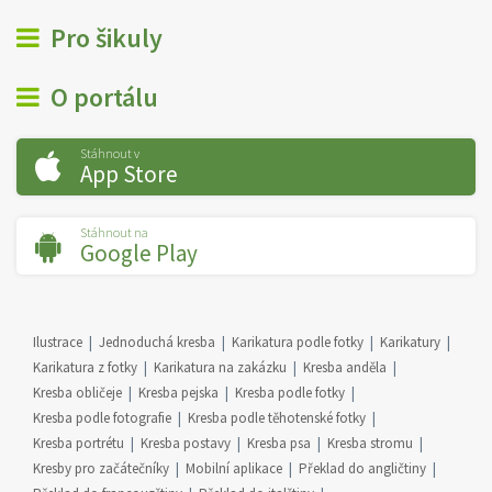
Pro šikuly
O portálu
Stáhnout v
App Store
Stáhnout na
Google Play
Ilustrace
Jednoduchá kresba
Karikatura podle fotky
Karikatury
Karikatura z fotky
Karikatura na zakázku
Kresba anděla
Kresba obličeje
Kresba pejska
Kresba podle fotky
Kresba podle fotografie
Kresba podle těhotenské fotky
Kresba portrétu
Kresba postavy
Kresba psa
Kresba stromu
Kresby pro začátečníky
Mobilní aplikace
Překlad do angličtiny