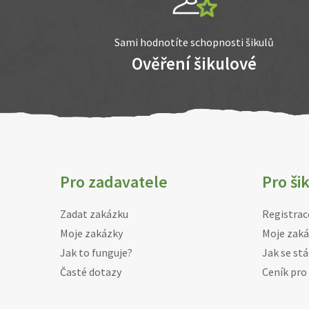
Sami hodnotíte schopnosti šikulů
Ověření šikulové
Pro zadavatele
Pro ši
Zadat zakázku
Registrac
Moje zakázky
Moje zaká
Jak to funguje?
Jak se stá
Časté dotazy
Ceník pro 