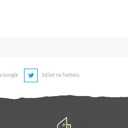
na Google
Sdílet na Twitteru