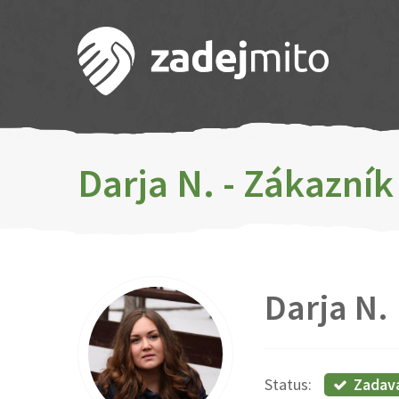
Darja N. - Zákazní
Darja N.
Zadav
Status: