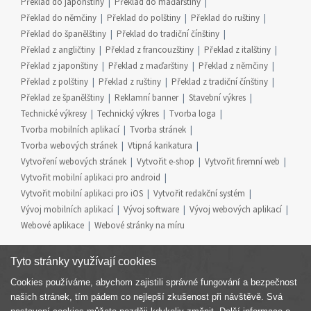
Překlad do japonštiny
Překlad do maďarštiny
Překlad do němčiny
Překlad do polštiny
Překlad do ruštiny
Překlad do španělštiny
Překlad do tradiční čínštiny
Překlad z angličtiny
Překlad z francouzštiny
Překlad z italštiny
Překlad z japonštiny
Překlad z maďarštiny
Překlad z němčiny
Překlad z polštiny
Překlad z ruštiny
Překlad z tradiční čínštiny
Překlad ze španělštiny
Reklamní banner
Stavební výkres
Technické výkresy
Technický výkres
Tvorba loga
Tvorba mobilních aplikací
Tvorba stránek
Tvorba webových stránek
Vtipná karikatura
Vytvoření webových stránek
Vytvořit e-shop
Vytvořit firemní web
Vytvořit mobilní aplikaci pro android
Vytvořit mobilní aplikaci pro iOS
Vytvořit redakční systém
Vývoj mobilních aplikací
Vývoj software
Vývoj webových aplikací
Webové aplikace
Webové stránky na míru
Tyto stránky využívají cookies
Cookies používáme, abychom zajistili správné fungování a bezpečnost
Součást skupiny
našich stránek, tím pádem co nejlepší zkušenost při návštěvě. Svá