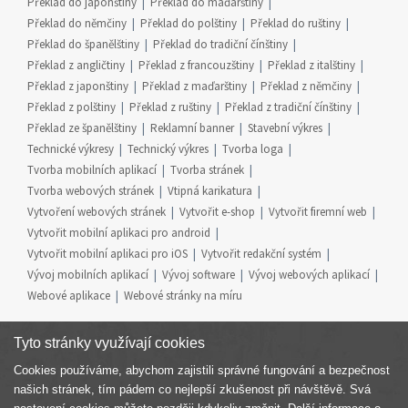
Překlad do japonštiny
Překlad do maďarštiny
Překlad do němčiny
Překlad do polštiny
Překlad do ruštiny
Překlad do španělštiny
Překlad do tradiční čínštiny
Překlad z angličtiny
Překlad z francouzštiny
Překlad z italštiny
Překlad z japonštiny
Překlad z maďarštiny
Překlad z němčiny
Překlad z polštiny
Překlad z ruštiny
Překlad z tradiční čínštiny
Překlad ze španělštiny
Reklamní banner
Stavební výkres
Technické výkresy
Technický výkres
Tvorba loga
Tvorba mobilních aplikací
Tvorba stránek
Tvorba webových stránek
Vtipná karikatura
Vytvoření webových stránek
Vytvořit e-shop
Vytvořit firemní web
Vytvořit mobilní aplikaci pro android
Vytvořit mobilní aplikaci pro iOS
Vytvořit redakční systém
Vývoj mobilních aplikací
Vývoj software
Vývoj webových aplikací
Webové aplikace
Webové stránky na míru
Tyto stránky využívají cookies
Cookies používáme, abychom zajistili správné fungování a bezpečnost
Součást skupiny
našich stránek, tím pádem co nejlepší zkušenost při návštěvě. Svá