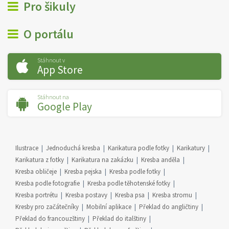
Pro šikuly
O portálu
Stáhnout v
App Store
Stáhnout na
Google Play
Ilustrace
Jednoduchá kresba
Karikatura podle fotky
Karikatury
Karikatura z fotky
Karikatura na zakázku
Kresba anděla
Kresba obličeje
Kresba pejska
Kresba podle fotky
Kresba podle fotografie
Kresba podle těhotenské fotky
Kresba portrétu
Kresba postavy
Kresba psa
Kresba stromu
Kresby pro začátečníky
Mobilní aplikace
Překlad do angličtiny
Překlad do francouzštiny
Překlad do italštiny