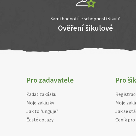
Sami hodnotíte schopnosti šikulů
Ověření šikulové
Pro zadavatele
Pro ši
Zadat zakázku
Registrac
Moje zakázky
Moje zaká
Jak to funguje?
Jak se stá
Časté dotazy
Ceník pro 