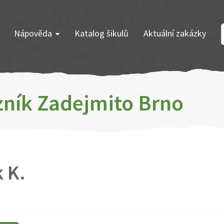
Nápověda
Katalog šikulů
Aktuální zakázky
azník Zadejmito Brno
k K.