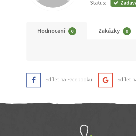
Zadav
Status:
Hodnocení
Zakázky
0
0
Sdílet na Facebooku
Sdílet 