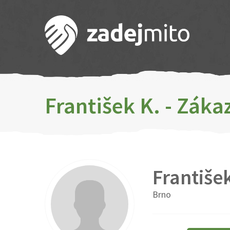
František K. - Zák
Františe
Brno