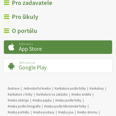
Pro zadavatele
Pro šikuly
O portálu
Stáhnout v
App Store
Stáhnout na
Google Play
Ilustrace
Jednoduchá kresba
Karikatura podle fotky
Karikatury
Karikatura z fotky
Karikatura na zakázku
Kresba anděla
Kresba obličeje
Kresba pejska
Kresba podle fotky
Kresba podle fotografie
Kresba podle těhotenské fotky
Kresba portrétu
Kresba postavy
Kresba psa
Kresba stromu