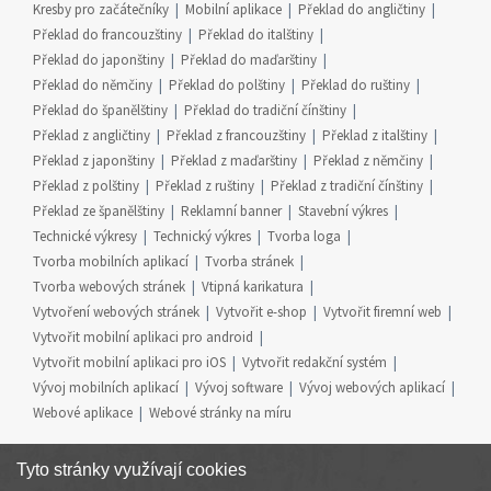
Kresby pro začátečníky
Mobilní aplikace
Překlad do angličtiny
Překlad do francouzštiny
Překlad do italštiny
Překlad do japonštiny
Překlad do maďarštiny
Překlad do němčiny
Překlad do polštiny
Překlad do ruštiny
Překlad do španělštiny
Překlad do tradiční čínštiny
Překlad z angličtiny
Překlad z francouzštiny
Překlad z italštiny
Překlad z japonštiny
Překlad z maďarštiny
Překlad z němčiny
Překlad z polštiny
Překlad z ruštiny
Překlad z tradiční čínštiny
Překlad ze španělštiny
Reklamní banner
Stavební výkres
Technické výkresy
Technický výkres
Tvorba loga
Tvorba mobilních aplikací
Tvorba stránek
Tvorba webových stránek
Vtipná karikatura
Vytvoření webových stránek
Vytvořit e-shop
Vytvořit firemní web
Vytvořit mobilní aplikaci pro android
Vytvořit mobilní aplikaci pro iOS
Vytvořit redakční systém
Vývoj mobilních aplikací
Vývoj software
Vývoj webových aplikací
Webové aplikace
Webové stránky na míru
Tyto stránky využívají cookies