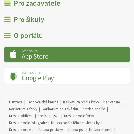
Pro zadavatele
Pro šikuly
O portálu
Stáhnout v
App Store
Stáhnout na
Google Play
Ilustrace
Jednoduchá kresba
Karikatura podle fotky
Karikatury
Karikatura z fotky
Karikatura na zakázku
Kresba anděla
Kresba obličeje
Kresba pejska
Kresba podle fotky
Kresba podle fotografie
Kresba podle těhotenské fotky
Kresba portrétu
Kresba postavy
Kresba psa
Kresba stromu