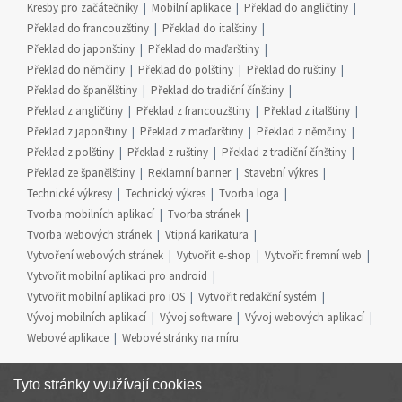
Kresby pro začátečníky
Mobilní aplikace
Překlad do angličtiny
Překlad do francouzštiny
Překlad do italštiny
Překlad do japonštiny
Překlad do maďarštiny
Překlad do němčiny
Překlad do polštiny
Překlad do ruštiny
Překlad do španělštiny
Překlad do tradiční čínštiny
Překlad z angličtiny
Překlad z francouzštiny
Překlad z italštiny
Překlad z japonštiny
Překlad z maďarštiny
Překlad z němčiny
Překlad z polštiny
Překlad z ruštiny
Překlad z tradiční čínštiny
Překlad ze španělštiny
Reklamní banner
Stavební výkres
Technické výkresy
Technický výkres
Tvorba loga
Tvorba mobilních aplikací
Tvorba stránek
Tvorba webových stránek
Vtipná karikatura
Vytvoření webových stránek
Vytvořit e-shop
Vytvořit firemní web
Vytvořit mobilní aplikaci pro android
Vytvořit mobilní aplikaci pro iOS
Vytvořit redakční systém
Vývoj mobilních aplikací
Vývoj software
Vývoj webových aplikací
Webové aplikace
Webové stránky na míru
Tyto stránky využívají cookies