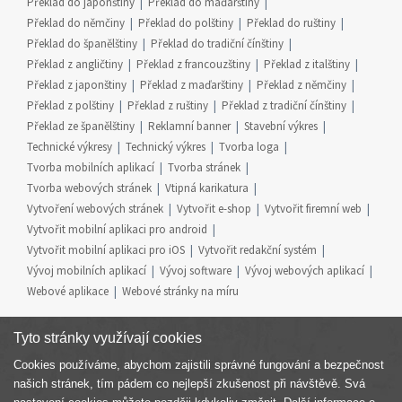
Překlad do japonštiny
Překlad do maďarštiny
Překlad do němčiny
Překlad do polštiny
Překlad do ruštiny
Překlad do španělštiny
Překlad do tradiční čínštiny
Překlad z angličtiny
Překlad z francouzštiny
Překlad z italštiny
Překlad z japonštiny
Překlad z maďarštiny
Překlad z němčiny
Překlad z polštiny
Překlad z ruštiny
Překlad z tradiční čínštiny
Překlad ze španělštiny
Reklamní banner
Stavební výkres
Technické výkresy
Technický výkres
Tvorba loga
Tvorba mobilních aplikací
Tvorba stránek
Tvorba webových stránek
Vtipná karikatura
Vytvoření webových stránek
Vytvořit e-shop
Vytvořit firemní web
Vytvořit mobilní aplikaci pro android
Vytvořit mobilní aplikaci pro iOS
Vytvořit redakční systém
Vývoj mobilních aplikací
Vývoj software
Vývoj webových aplikací
Webové aplikace
Webové stránky na míru
Tyto stránky využívají cookies
Cookies používáme, abychom zajistili správné fungování a bezpečnost
Součást skupiny
našich stránek, tím pádem co nejlepší zkušenost při návštěvě. Svá