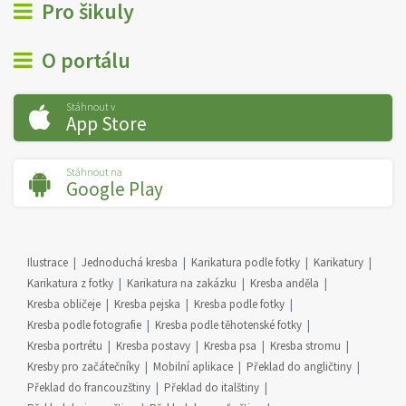
Pro šikuly
O portálu
Stáhnout v
App Store
Stáhnout na
Google Play
Ilustrace
Jednoduchá kresba
Karikatura podle fotky
Karikatury
Karikatura z fotky
Karikatura na zakázku
Kresba anděla
Kresba obličeje
Kresba pejska
Kresba podle fotky
Kresba podle fotografie
Kresba podle těhotenské fotky
Kresba portrétu
Kresba postavy
Kresba psa
Kresba stromu
Kresby pro začátečníky
Mobilní aplikace
Překlad do angličtiny
Překlad do francouzštiny
Překlad do italštiny