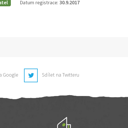
atel
Datum registrace:
30.9.2017
na Google
Sdílet na Twitteru