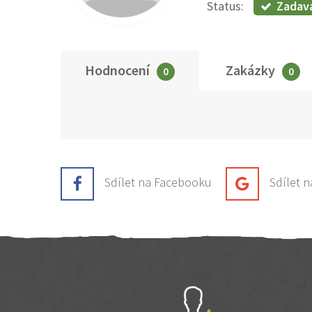
Zadav
Status:
Hodnocení
Zakázky
0
0
Sdílet na Facebooku
Sdílet 