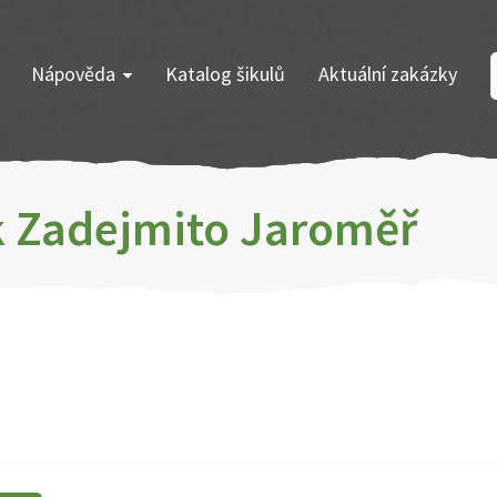
Nápověda
Katalog šikulů
Aktuální zakázky
ík Zadejmito Jaroměř