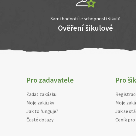
Sami hodnotíte schopnosti šikulů
Ověření šikulové
Pro zadavatele
Pro ši
Zadat zakázku
Registrac
Moje zakázky
Moje zaká
Jak to funguje?
Jak se stá
Časté dotazy
Ceník pro 