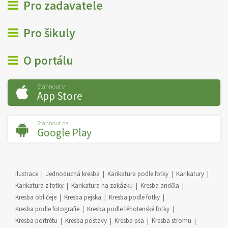
Pro zadavatele
Pro šikuly
O portálu
Stáhnout v
App Store
Stáhnout na
Google Play
Ilustrace
Jednoduchá kresba
Karikatura podle fotky
Karikatury
Karikatura z fotky
Karikatura na zakázku
Kresba anděla
Kresba obličeje
Kresba pejska
Kresba podle fotky
Kresba podle fotografie
Kresba podle těhotenské fotky
Kresba portrétu
Kresba postavy
Kresba psa
Kresba stromu