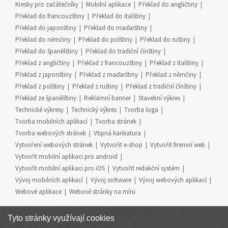
Kresby pro začátečníky
Mobilní aplikace
Překlad do angličtiny
Překlad do francouzštiny
Překlad do italštiny
Překlad do japonštiny
Překlad do maďarštiny
Překlad do němčiny
Překlad do polštiny
Překlad do ruštiny
Překlad do španělštiny
Překlad do tradiční čínštiny
Překlad z angličtiny
Překlad z francouzštiny
Překlad z italštiny
Překlad z japonštiny
Překlad z maďarštiny
Překlad z němčiny
Překlad z polštiny
Překlad z ruštiny
Překlad z tradiční čínštiny
Překlad ze španělštiny
Reklamní banner
Stavební výkres
Technické výkresy
Technický výkres
Tvorba loga
Tvorba mobilních aplikací
Tvorba stránek
Tvorba webových stránek
Vtipná karikatura
Vytvoření webových stránek
Vytvořit e-shop
Vytvořit firemní web
Vytvořit mobilní aplikaci pro android
Vytvořit mobilní aplikaci pro iOS
Vytvořit redakční systém
Vývoj mobilních aplikací
Vývoj software
Vývoj webových aplikací
Webové aplikace
Webové stránky na míru
Tyto stránky využívají cookies