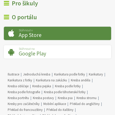
Pro šikuly
O portálu
Stáhnout v
App Store
Stáhnout na
Google Play
Ilustrace
Jednoduchá kresba
Karikatura podle fotky
Karikatury
Karikatura z fotky
Karikatura na zakázku
Kresba anděla
Kresba obličeje
Kresba pejska
Kresba podle fotky
Kresba podle fotografie
Kresba podle těhotenské fotky
Kresba portrétu
Kresba postavy
Kresba psa
Kresba stromu
Kresby pro začátečníky
Mobilní aplikace
Překlad do angličtiny
Překlad do francouzštiny
Překlad do italštiny