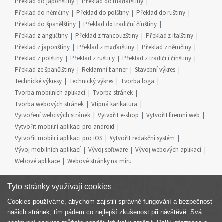
Překlad do japonštiny
Překlad do maďarštiny
Překlad do němčiny
Překlad do polštiny
Překlad do ruštiny
Překlad do španělštiny
Překlad do tradiční čínštiny
Překlad z angličtiny
Překlad z francouzštiny
Překlad z italštiny
Překlad z japonštiny
Překlad z maďarštiny
Překlad z němčiny
Překlad z polštiny
Překlad z ruštiny
Překlad z tradiční čínštiny
Překlad ze španělštiny
Reklamní banner
Stavební výkres
Technické výkresy
Technický výkres
Tvorba loga
Tvorba mobilních aplikací
Tvorba stránek
Tvorba webových stránek
Vtipná karikatura
Vytvoření webových stránek
Vytvořit e-shop
Vytvořit firemní web
Vytvořit mobilní aplikaci pro android
Vytvořit mobilní aplikaci pro iOS
Vytvořit redakční systém
Vývoj mobilních aplikací
Vývoj software
Vývoj webových aplikací
Webové aplikace
Webové stránky na míru
Tyto stránky využívají cookies
Cookies používáme, abychom zajistili správné fungování a bezpečnost
Součást skupiny
našich stránek, tím pádem co nejlepší zkušenost při návštěvě. Svá