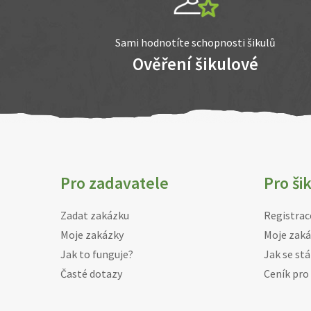
Sami hodnotíte schopnosti šikulů
Ověření šikulové
Pro zadavatele
Pro ši
Zadat zakázku
Registrac
Moje zakázky
Moje zaká
Jak to funguje?
Jak se stá
Časté dotazy
Ceník pro 