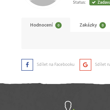
Zadav
Status:
Hodnocení
Zakázky
0
0
Sdílet na Facebooku
Sdílet 