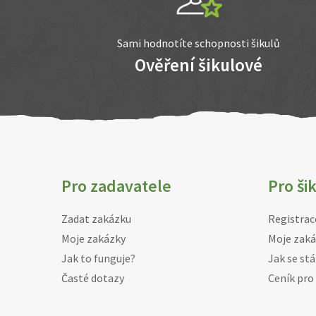
Sami hodnotíte schopnosti šikulů
Ověření šikulové
Pro zadavatele
Pro ši
Zadat zakázku
Registrac
Moje zakázky
Moje zaká
Jak to funguje?
Jak se stá
Časté dotazy
Ceník pro 