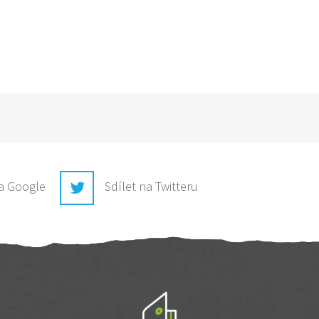
na Google
Sdílet na Twitteru