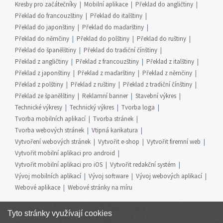
Kresby pro začátečníky
Mobilní aplikace
Překlad do angličtiny
Překlad do francouzštiny
Překlad do italštiny
Překlad do japonštiny
Překlad do maďarštiny
Překlad do němčiny
Překlad do polštiny
Překlad do ruštiny
Překlad do španělštiny
Překlad do tradiční čínštiny
Překlad z angličtiny
Překlad z francouzštiny
Překlad z italštiny
Překlad z japonštiny
Překlad z maďarštiny
Překlad z němčiny
Překlad z polštiny
Překlad z ruštiny
Překlad z tradiční čínštiny
Překlad ze španělštiny
Reklamní banner
Stavební výkres
Technické výkresy
Technický výkres
Tvorba loga
Tvorba mobilních aplikací
Tvorba stránek
Tvorba webových stránek
Vtipná karikatura
Vytvoření webových stránek
Vytvořit e-shop
Vytvořit firemní web
Vytvořit mobilní aplikaci pro android
Vytvořit mobilní aplikaci pro iOS
Vytvořit redakční systém
Vývoj mobilních aplikací
Vývoj software
Vývoj webových aplikací
Webové aplikace
Webové stránky na míru
Tyto stránky využívají cookies