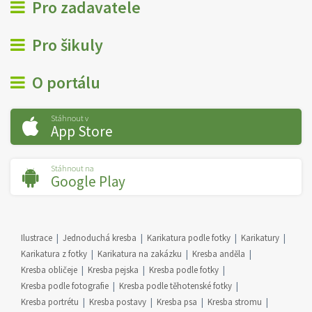
Pro zadavatele
Pro šikuly
O portálu
Stáhnout v
App Store
Stáhnout na
Google Play
Ilustrace
Jednoduchá kresba
Karikatura podle fotky
Karikatury
Karikatura z fotky
Karikatura na zakázku
Kresba anděla
Kresba obličeje
Kresba pejska
Kresba podle fotky
Kresba podle fotografie
Kresba podle těhotenské fotky
Kresba portrétu
Kresba postavy
Kresba psa
Kresba stromu