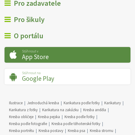
Pro zadavatele
Pro šikuly
O portálu
Stáhnout v
App Store
Stáhnout na
Google Play
Ilustrace
Jednoduchá kresba
Karikatura podle fotky
Karikatury
Karikatura z fotky
Karikatura na zakázku
Kresba anděla
Kresba obličeje
Kresba pejska
Kresba podle fotky
Kresba podle fotografie
Kresba podle těhotenské fotky
Kresba portrétu
Kresba postavy
Kresba psa
Kresba stromu