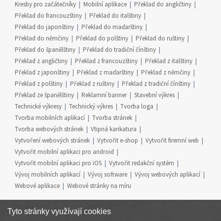
Kresby pro začátečníky
Mobilní aplikace
Překlad do angličtiny
Překlad do francouzštiny
Překlad do italštiny
Překlad do japonštiny
Překlad do maďarštiny
Překlad do němčiny
Překlad do polštiny
Překlad do ruštiny
Překlad do španělštiny
Překlad do tradiční čínštiny
Překlad z angličtiny
Překlad z francouzštiny
Překlad z italštiny
Překlad z japonštiny
Překlad z maďarštiny
Překlad z němčiny
Překlad z polštiny
Překlad z ruštiny
Překlad z tradiční čínštiny
Překlad ze španělštiny
Reklamní banner
Stavební výkres
Technické výkresy
Technický výkres
Tvorba loga
Tvorba mobilních aplikací
Tvorba stránek
Tvorba webových stránek
Vtipná karikatura
Vytvoření webových stránek
Vytvořit e-shop
Vytvořit firemní web
Vytvořit mobilní aplikaci pro android
Vytvořit mobilní aplikaci pro iOS
Vytvořit redakční systém
Vývoj mobilních aplikací
Vývoj software
Vývoj webových aplikací
Webové aplikace
Webové stránky na míru
Tyto stránky využívají cookies