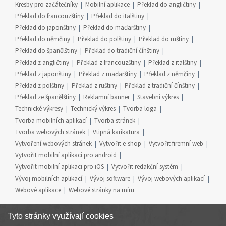
Kresby pro začátečníky
Mobilní aplikace
Překlad do angličtiny
Překlad do francouzštiny
Překlad do italštiny
Překlad do japonštiny
Překlad do maďarštiny
Překlad do němčiny
Překlad do polštiny
Překlad do ruštiny
Překlad do španělštiny
Překlad do tradiční čínštiny
Překlad z angličtiny
Překlad z francouzštiny
Překlad z italštiny
Překlad z japonštiny
Překlad z maďarštiny
Překlad z němčiny
Překlad z polštiny
Překlad z ruštiny
Překlad z tradiční čínštiny
Překlad ze španělštiny
Reklamní banner
Stavební výkres
Technické výkresy
Technický výkres
Tvorba loga
Tvorba mobilních aplikací
Tvorba stránek
Tvorba webových stránek
Vtipná karikatura
Vytvoření webových stránek
Vytvořit e-shop
Vytvořit firemní web
Vytvořit mobilní aplikaci pro android
Vytvořit mobilní aplikaci pro iOS
Vytvořit redakční systém
Vývoj mobilních aplikací
Vývoj software
Vývoj webových aplikací
Webové aplikace
Webové stránky na míru
Tyto stránky využívají cookies