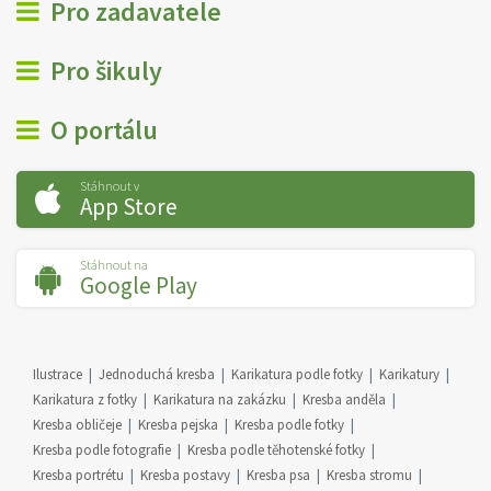
Pro zadavatele
Pro šikuly
O portálu
Stáhnout v
App Store
Stáhnout na
Google Play
Ilustrace
Jednoduchá kresba
Karikatura podle fotky
Karikatury
Karikatura z fotky
Karikatura na zakázku
Kresba anděla
Kresba obličeje
Kresba pejska
Kresba podle fotky
Kresba podle fotografie
Kresba podle těhotenské fotky
Kresba portrétu
Kresba postavy
Kresba psa
Kresba stromu