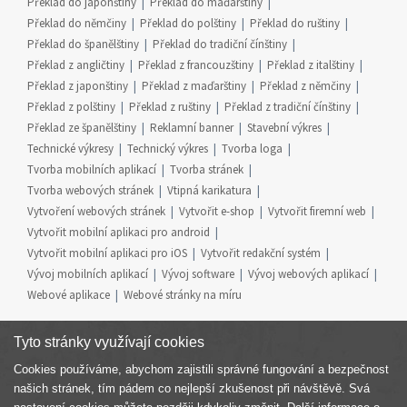
Překlad do japonštiny
Překlad do maďarštiny
Překlad do němčiny
Překlad do polštiny
Překlad do ruštiny
Překlad do španělštiny
Překlad do tradiční čínštiny
Překlad z angličtiny
Překlad z francouzštiny
Překlad z italštiny
Překlad z japonštiny
Překlad z maďarštiny
Překlad z němčiny
Překlad z polštiny
Překlad z ruštiny
Překlad z tradiční čínštiny
Překlad ze španělštiny
Reklamní banner
Stavební výkres
Technické výkresy
Technický výkres
Tvorba loga
Tvorba mobilních aplikací
Tvorba stránek
Tvorba webových stránek
Vtipná karikatura
Vytvoření webových stránek
Vytvořit e-shop
Vytvořit firemní web
Vytvořit mobilní aplikaci pro android
Vytvořit mobilní aplikaci pro iOS
Vytvořit redakční systém
Vývoj mobilních aplikací
Vývoj software
Vývoj webových aplikací
Webové aplikace
Webové stránky na míru
Tyto stránky využívají cookies
Cookies používáme, abychom zajistili správné fungování a bezpečnost
Součást skupiny
našich stránek, tím pádem co nejlepší zkušenost při návštěvě. Svá