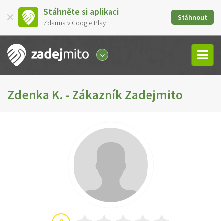
Stáhněte si aplikaci
Stáhnout
Zdarma v Google Play
Zdenka K. - Zákazník Zadejmito