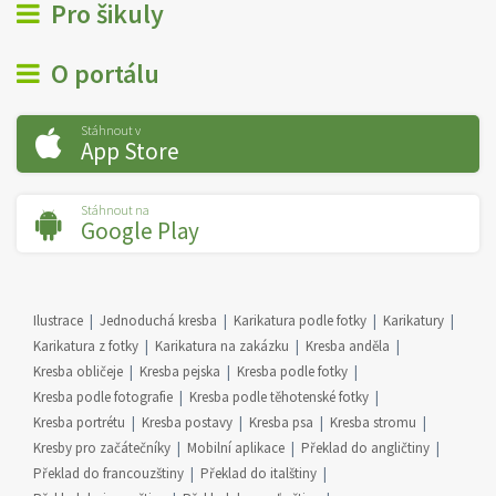
Pro šikuly
O portálu
Stáhnout v
App Store
Stáhnout na
Google Play
Ilustrace
Jednoduchá kresba
Karikatura podle fotky
Karikatury
Karikatura z fotky
Karikatura na zakázku
Kresba anděla
Kresba obličeje
Kresba pejska
Kresba podle fotky
Kresba podle fotografie
Kresba podle těhotenské fotky
Kresba portrétu
Kresba postavy
Kresba psa
Kresba stromu
Kresby pro začátečníky
Mobilní aplikace
Překlad do angličtiny
Překlad do francouzštiny
Překlad do italštiny