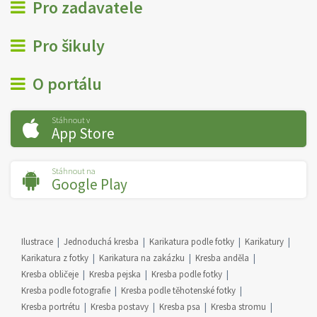
Pro zadavatele
Pro šikuly
O portálu
Stáhnout v
App Store
Stáhnout na
Google Play
Ilustrace
Jednoduchá kresba
Karikatura podle fotky
Karikatury
Karikatura z fotky
Karikatura na zakázku
Kresba anděla
Kresba obličeje
Kresba pejska
Kresba podle fotky
Kresba podle fotografie
Kresba podle těhotenské fotky
Kresba portrétu
Kresba postavy
Kresba psa
Kresba stromu