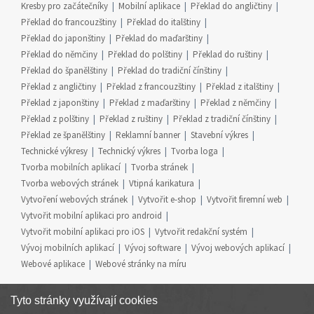
Kresby pro začátečníky
Mobilní aplikace
Překlad do angličtiny
Překlad do francouzštiny
Překlad do italštiny
Překlad do japonštiny
Překlad do maďarštiny
Překlad do němčiny
Překlad do polštiny
Překlad do ruštiny
Překlad do španělštiny
Překlad do tradiční čínštiny
Překlad z angličtiny
Překlad z francouzštiny
Překlad z italštiny
Překlad z japonštiny
Překlad z maďarštiny
Překlad z němčiny
Překlad z polštiny
Překlad z ruštiny
Překlad z tradiční čínštiny
Překlad ze španělštiny
Reklamní banner
Stavební výkres
Technické výkresy
Technický výkres
Tvorba loga
Tvorba mobilních aplikací
Tvorba stránek
Tvorba webových stránek
Vtipná karikatura
Vytvoření webových stránek
Vytvořit e-shop
Vytvořit firemní web
Vytvořit mobilní aplikaci pro android
Vytvořit mobilní aplikaci pro iOS
Vytvořit redakční systém
Vývoj mobilních aplikací
Vývoj software
Vývoj webových aplikací
Webové aplikace
Webové stránky na míru
Tyto stránky využívají cookies