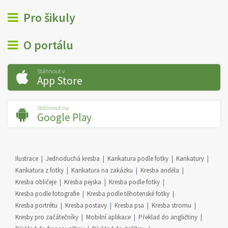
Pro šikuly
O portálu
Stáhnout v
App Store
Stáhnout na
Google Play
Ilustrace
Jednoduchá kresba
Karikatura podle fotky
Karikatury
Karikatura z fotky
Karikatura na zakázku
Kresba anděla
Kresba obličeje
Kresba pejska
Kresba podle fotky
Kresba podle fotografie
Kresba podle těhotenské fotky
Kresba portrétu
Kresba postavy
Kresba psa
Kresba stromu
Kresby pro začátečníky
Mobilní aplikace
Překlad do angličtiny