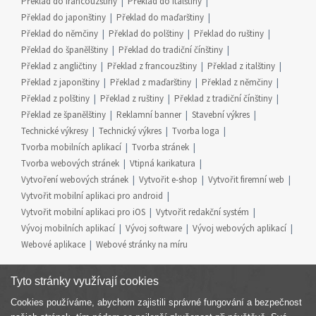
Překlad do francouzštiny
Překlad do italštiny
Překlad do japonštiny
Překlad do maďarštiny
Překlad do němčiny
Překlad do polštiny
Překlad do ruštiny
Překlad do španělštiny
Překlad do tradiční čínštiny
Překlad z angličtiny
Překlad z francouzštiny
Překlad z italštiny
Překlad z japonštiny
Překlad z maďarštiny
Překlad z němčiny
Překlad z polštiny
Překlad z ruštiny
Překlad z tradiční čínštiny
Překlad ze španělštiny
Reklamní banner
Stavební výkres
Technické výkresy
Technický výkres
Tvorba loga
Tvorba mobilních aplikací
Tvorba stránek
Tvorba webových stránek
Vtipná karikatura
Vytvoření webových stránek
Vytvořit e-shop
Vytvořit firemní web
Vytvořit mobilní aplikaci pro android
Vytvořit mobilní aplikaci pro iOS
Vytvořit redakční systém
Vývoj mobilních aplikací
Vývoj software
Vývoj webových aplikací
Webové aplikace
Webové stránky na míru
Tyto stránky využívají cookies
Cookies používáme, abychom zajistili správné fungování a bezpečnost