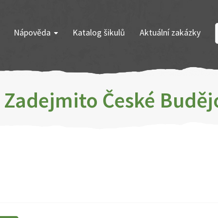
Nápověda
Katalog šikulů
Aktuální zakázky
k Zadejmito České Buděj