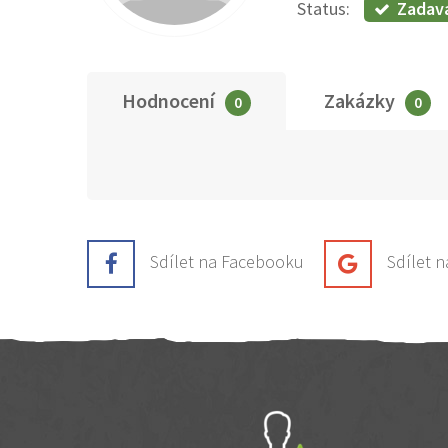
Zadav
Status:
Hodnocení
Zakázky
0
0
Sdílet na Facebooku
Sdílet 