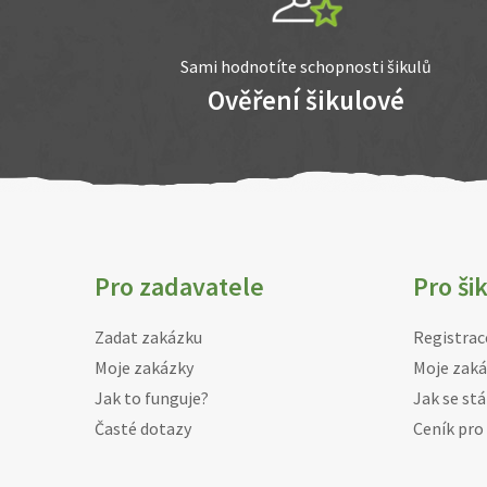
Sami hodnotíte schopnosti šikulů
Ověření šikulové
Pro zadavatele
Pro ši
Zadat zakázku
Registrac
Moje zakázky
Moje zaká
Jak to funguje?
Jak se stá
Časté dotazy
Ceník pro 